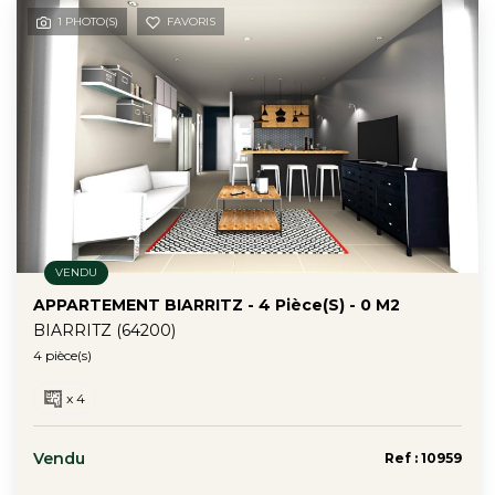
Contact
1 PHOTO(S)
FAVORIS
VENDU
APPARTEMENT BIARRITZ - 4 Pièce(s) - 0 M2
BIARRITZ (64200)
4 pièce(s)
x 4
Vendu
Ref : 10959