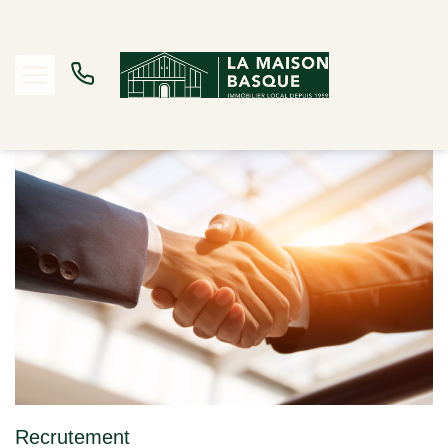
Accueil
Recrutement
Recrutement
Acheter
Louer
Estimer
Biens vendus
Notre Agence
Recrutement