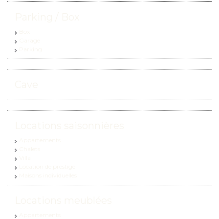
Parking / Box
Box
Garage
Parking
Cave
Locations saisonnières
Appartements
Chalets
Villa
Location de prestige
Maisons individuelles
Locations meublées
Appartements