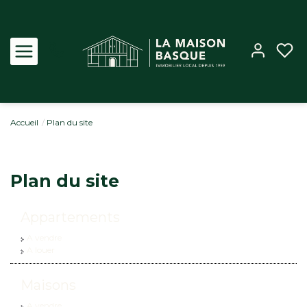
Accueil
Plan du site
Acheter
Louer
Plan du site
Estimer
Appartements
A vendre
Biens vendus
A louer
Notre Agence
Maisons
A vendre