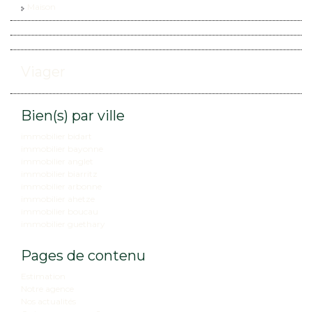
Maison
Viager
Bien(s) par ville
immobilier bidart
immobilier bayonne
immobilier anglet
immobilier biarritz
immobilier arbonne
immobilier ahetze
immobilier boucau
immobilier guethary
Pages de contenu
Estimation
Notre agence
Nos actualités