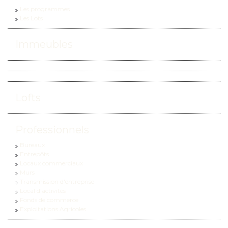
Les programmes
Les Lots
Immeubles
Lofts
Professionnels
Bureaux
Entrepôts
Locaux commerciaux
Murs
Transmission d'entreprise
Local d'activités
Fonds de commerce
Exploitations Agricoles