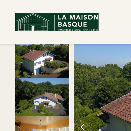
Nous co
Vente maison 245 m², Arbonne 64210Pyrénées-Atlantiques
Accueil
Maison
Ref. : 13047