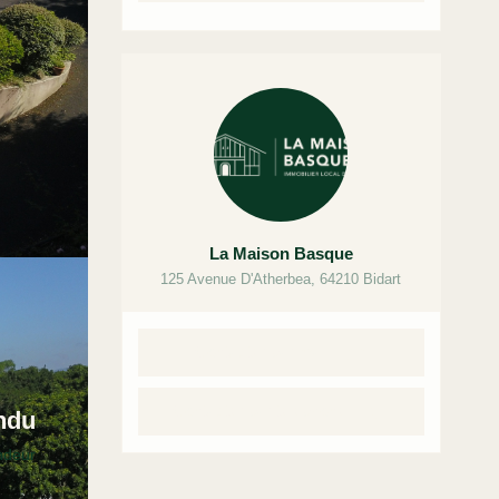
La Maison Basque
125 Avenue D'Atherbea
,
64210
Bidart
Contacter par mail
Contacter par téléphone
ndu
ndeur