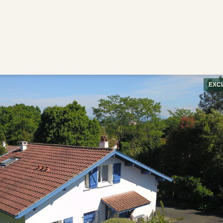
Acheter
Louer
Estimer
Biens v
ntacter
EXCL