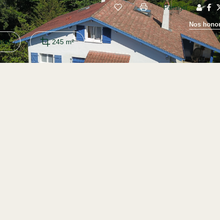
Partager :
Nos honor
(s)
245 m²
cadre verdoyant, maison individuelle construite sur trois niveaux
e se compose de trois chambres dont une au rez-de-chaussée, une cui
se exposée plein Sud. Vous profiterez également d'une pièce détente 
s est prévu à cet effet: deux chambres, une salle d'eau avec wc.
un garage, le tout sur une parcelle d'environ 1200 m².