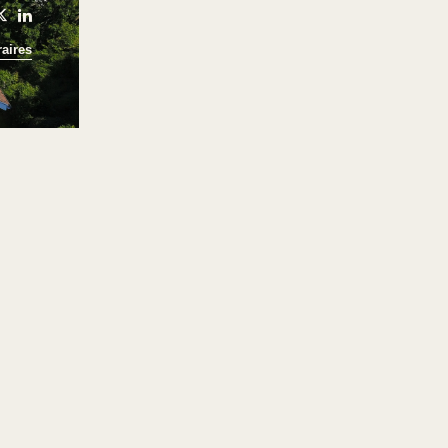
aires
 et
sine,
avec