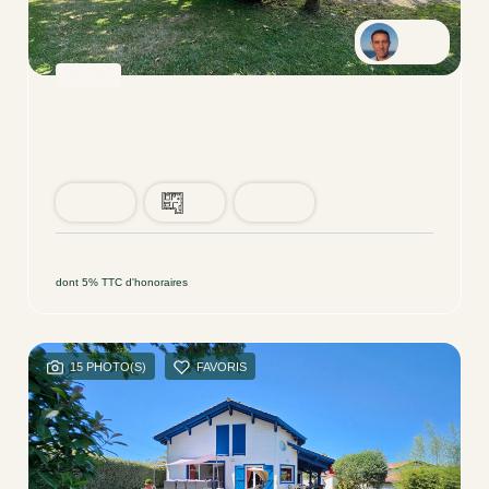
Cyril
VENTE
Bidart : Villa D'architecte Avec Vue Montagnes Et Fort Potentiel Familial
BIDART (64210)
9 pièce(s) / 175 m²
x 2
x 9
x 7
840 000 €
Ref : 19
dont 5% TTC d'honoraires
15 PHOTO(S)
FAVORIS