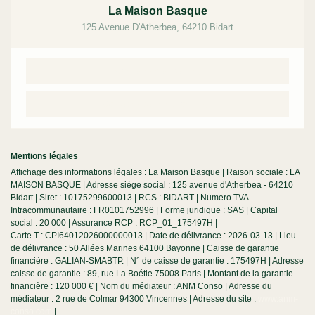
La Maison Basque
125 Avenue D'Atherbea
,
64210
Bidart
Contacter par mail
Contacter par téléphone
Mentions légales
Affichage des informations légales : La Maison Basque | Raison sociale : LA
MAISON BASQUE | Adresse siège social : 125 avenue d'Atherbea - 64210
Bidart | Siret : 10175299600013 | RCS : BIDART | Numero TVA
Intracommunautaire : FR0101752996 | Forme juridique : SAS | Capital
social : 20 000 | Assurance RCP : RCP_01_175497H |
Carte T : CPI64012026000000013 | Date de délivrance : 2026-03-13 | Lieu
de délivrance : 50 Allées Marines 64100 Bayonne | Caisse de garantie
financière : GALIAN-SMABTP. | N° de caisse de garantie : 175497H | Adresse
caisse de garantie : 89, rue La Boétie 75008 Paris | Montant de la garantie
financière : 120 000 € | Nom du médiateur : ANM Conso | Adresse du
médiateur : 2 rue de Colmar 94300 Vincennes | Adresse du site :
www.anm-
conso.com
|