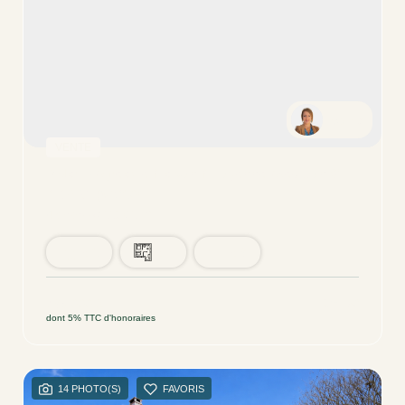
Sonia
VENTE
Bidart - Agréable Maison Mitoyenne Avec Son Garage
BIDART (64210)
4 pièce(s) / 113.61 m²
x 1
x 4
x 3
735 000 €
Ref : 38
dont 5% TTC d'honoraires
14 PHOTO(S)
FAVORIS