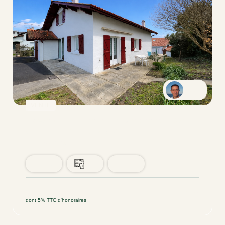
Cyril
VENTE
Maison À Fort Potentiel - Proche Centre Et Commerces
SAINT JEAN DE LUZ (64500)
7 pièce(s) / 156 m²
x 2
x 7
x 4
693 000 €
Ref : 93
dont 5% TTC d'honoraires