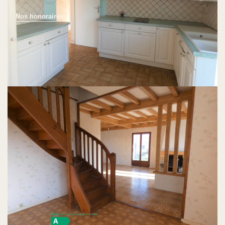
Nos honoraires
A VENDRE BIDART - LE PLATEAU - Situation privilégiée
pour cette maison à fort potentiel de rénovation !
Sur une belle parcelle de 974 m² exposée Ouest, ce bien
de 85 m² habitable offre actuellement en rez-de-chaussée
deux chambres, un séjour, une cuisine, une salle de bains
et un WC séparé. A l'étage l'ensemble des combles est
aménageable. La superficie permet la réalisation de deux
chambres et d'une salle d'eau supplémentaires
développant ainsi le volume de la maison.
Un garage attenant complète ce bien.
Diagnostics énergétiques