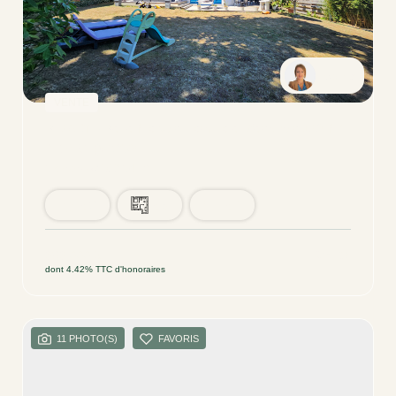
Sonia
VENTE
BIDART - Belle Maison Familiale D'environ 160 M²
BIDART (64210)
5 pièce(s) / 162.54 m²
x 2
x 5
x 4
898 000 €
Ref : 64
dont 4.42% TTC d'honoraires
11 PHOTO(S)
FAVORIS