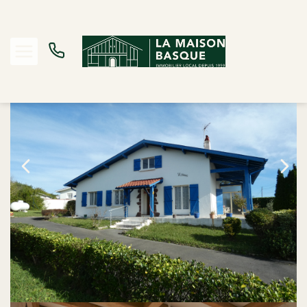
Vente maison 85 m², Bidart 64210Pyrénées-Atlantiques
Accueil
Maison
Ref. : 13222
Acheter
Louer
Estimer
Biens vendus
Notre Agence