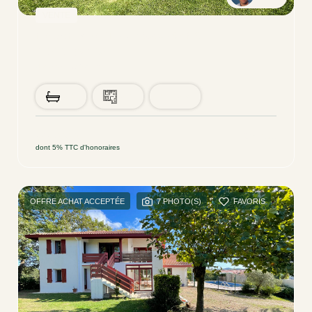
VENTE
MAISON BIDART - 4 Pièces - 95 M2
BIDART (64210)
4 pièce(s) / 94 m²
x 1
x 4
x 3
595 000 €
Ref : 101
dont 5% TTC d'honoraires
OFFRE ACHAT ACCEPTÉE
7 PHOTO(S)
FAVORIS