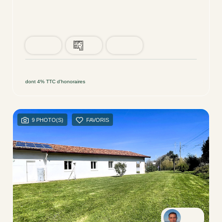
Jolie Maison Familiale Avec Appartement Indépendant - Bassussarry - Rare Sur Le Marché
BASSUSSARRY (64200)
7 pièce(s) / 141.5 m²
x 3
x 7
x 4
747 000 €
Ref : 39
dont 4% TTC d'honoraires
9 PHOTO(S)
FAVORIS
Cyril