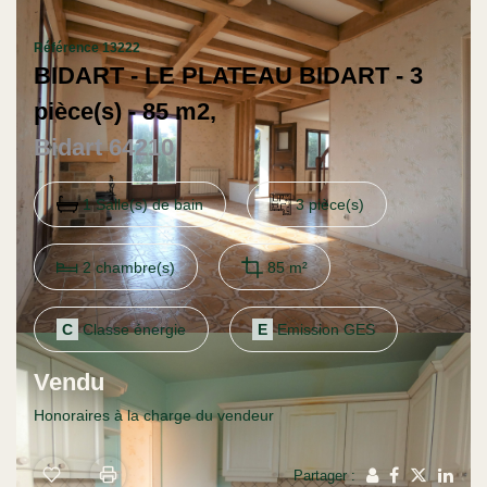
Contact
Référence 13222
BIDART - LE PLATEAU BIDART - 3
pièce(s) - 85 m2,
Bidart 64210
1 Salle(s) de bain
3 pièce(s)
2 chambre(s)
85 m²
C
Classe énergie
E
Emission GES
Vendu
Honoraires à la charge du vendeur
Partager :