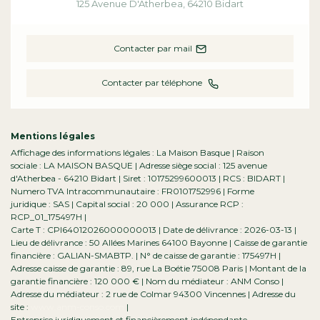
125 Avenue D'Atherbea
,
64210
Bidart
Contacter par mail
Contacter par téléphone
Mentions légales
Affichage des informations légales : La Maison Basque | Raison
sociale : LA MAISON BASQUE | Adresse siège social : 125 avenue
d'Atherbea - 64210 Bidart | Siret : 10175299600013 | RCS : BIDART |
Numero TVA Intracommunautaire : FR0101752996 | Forme
juridique : SAS | Capital social : 20 000 | Assurance RCP :
RCP_01_175497H |
Carte T : CPI64012026000000013 | Date de délivrance : 2026-03-13 |
Lieu de délivrance : 50 Allées Marines 64100 Bayonne | Caisse de garantie
financière : GALIAN-SMABTP. | N° de caisse de garantie : 175497H |
Adresse caisse de garantie : 89, rue La Boétie 75008 Paris | Montant de la
garantie financière : 120 000 € | Nom du médiateur : ANM Conso |
Adresse du médiateur : 2 rue de Colmar 94300 Vincennes | Adresse du
site :
www.anm-conso.com
|
Entreprise juridiquement et financièrement indépendante