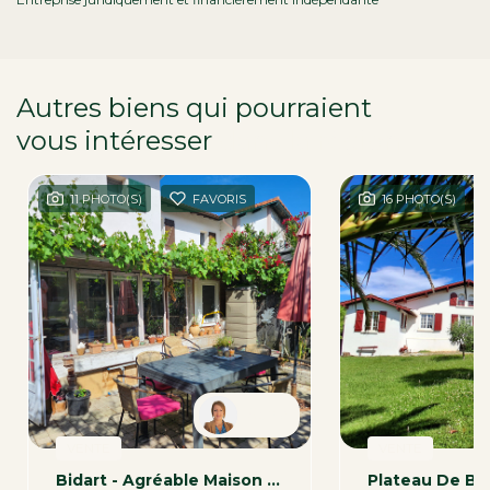
Autres biens qui pourraient
vous intéresser
dans la région
11 PHOTO(S)
FAVORIS
16 PHOTO(S)
Sonia
VENTE
VENTE
Bidart - Agréable Maison Mitoyenne Avec Son Garage