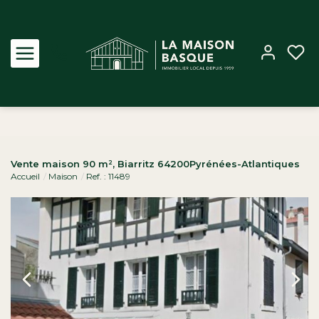
Acheter
Vente maison 90 m², Biarritz 64200Pyrénées-Atlantiques
Accueil
Maison
Ref. : 11489
Louer
Estimer
Biens vendus
Notre Agence