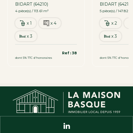
BIDART (64210)
BIDART (64210)
4 pièce(s) / 113.61 m²
5 pièce(s) / 147.82 m
x 1
x 4
x 2
x 3
x 3
735 000 €
1 260 000 €
Ref : 38
dont 5% TTC d'honoraires
dont 5% TTC d'honorai