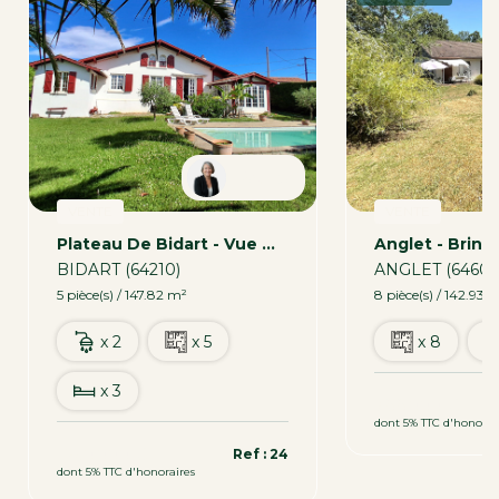
Patricia
VENTE
VENTE
Plateau De Bidart - Vue Montagnes
BIDART (64210)
ANGLET (64600
5 pièce(s) / 147.82 m²
8 pièce(s) / 142.93 
x 2
x 5
x 8
x 3
788 000 €
dont 5% TTC d'honorai
1 260 000 €
Ref : 24
dont 5% TTC d'honoraires