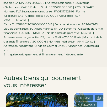
sociale : LA MAISON BASQUE | Adresse siège social : 125 avenue
d'Atherbea - 64210 Bidart | Siret : 10175299600013 | RCS : BIDART |
Numero TVA Intracommunautaire : FR0101752996 | Forme
juridique : SAS | Capital social : 20 000 | Assurance RCP :
RCP_01_175497H |
Carte T : CPI64012026000000013 | Date de délivrance : 2026-03-13 |
Lieu de délivrance : 50 Allées Marines 64100 Bayonne | Caisse de garantie
financière : GALIAN-SMABTP. | N° de caisse de garantie : 175497H |
Adresse caisse de garantie : 89, rue La Boétie 75008 Paris | Montant de la
garantie financière : 120 000 € | Nom du médiateur : ANM Conso |
Adresse du médiateur : 2 rue de Colmar 94300 Vincennes | Adresse du
site :
www.anm-conso.com
|
Entreprise juridiquement et financièrement indépendante
Autres biens qui pourraient
vous intéresser
dans la région
16 PHOTO(S)
FAVORIS
EXCLUSIF
4 P
FAVORIS