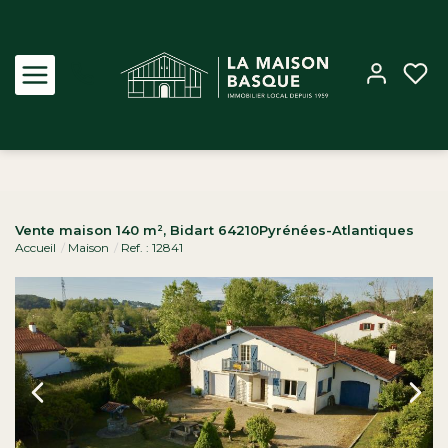
Acheter
Vente maison 140 m², Bidart 64210Pyrénées-Atlantiques
Accueil
Maison
Ref. : 12841
Louer
Estimer
Biens vendus
Notre Agence