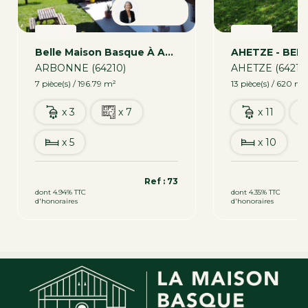
Patricia
VENTE
VENTE
Belle Maison Basque À ARBONNE, Très Proche Du Golf D'Arcangues
ARBONNE (64210)
AHETZE (64210
7 pièce(s) / 196.79 m²
13 pièce(s) / 620 m²
x 3
x 7
x 11
x 5
x 10
899 500 €
2 400 000 €
Ref : 73
dont 4.94% TTC
dont 4.35% TTC
d'honoraires
d'honoraires