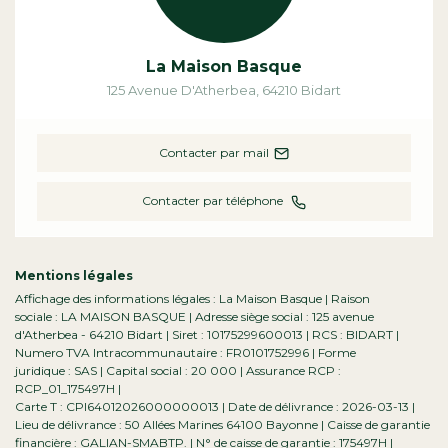
La Maison Basque
125 Avenue D'Atherbea
,
64210
Bidart
Contacter par mail
Contacter par téléphone
Mentions légales
Affichage des informations légales : La Maison Basque | Raison
sociale : LA MAISON BASQUE | Adresse siège social : 125 avenue
d'Atherbea - 64210 Bidart | Siret : 10175299600013 | RCS : BIDART |
Numero TVA Intracommunautaire : FR0101752996 | Forme
juridique : SAS | Capital social : 20 000 | Assurance RCP :
RCP_01_175497H |
Carte T : CPI64012026000000013 | Date de délivrance : 2026-03-13 |
Lieu de délivrance : 50 Allées Marines 64100 Bayonne | Caisse de garantie
financière : GALIAN-SMABTP. | N° de caisse de garantie : 175497H |