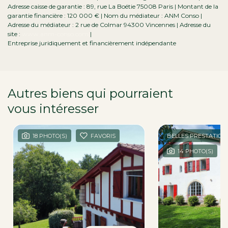
Adresse caisse de garantie : 89, rue La Boétie 75008 Paris | Montant de la
garantie financière : 120 000 € | Nom du médiateur : ANM Conso |
Adresse du médiateur : 2 rue de Colmar 94300 Vincennes | Adresse du
site :
www.anm-conso.com
|
Entreprise juridiquement et financièrement indépendante
Autres biens qui pourraient
vous intéresser
dans la région
18 PHOTO(S)
FAVORIS
BELLES PRESTATION
14 PHOTO(S)