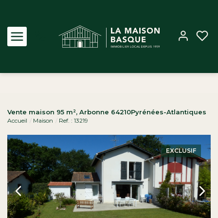
Acheter
Vente maison 95 m², Arbonne 64210Pyrénées-Atlantiques
Accueil
Maison
Ref. : 13219
Louer
Estimer
EXCLUSIF
Biens vendus
Notre Agence