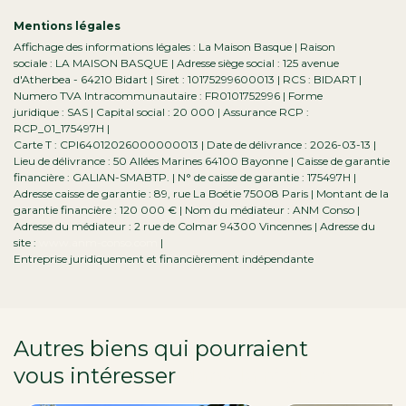
Mentions légales
Affichage des informations légales : La Maison Basque | Raison
sociale : LA MAISON BASQUE | Adresse siège social : 125 avenue
d'Atherbea - 64210 Bidart | Siret : 10175299600013 | RCS : BIDART |
Numero TVA Intracommunautaire : FR0101752996 | Forme
juridique : SAS | Capital social : 20 000 | Assurance RCP :
RCP_01_175497H |
Carte T : CPI64012026000000013 | Date de délivrance : 2026-03-13 |
Lieu de délivrance : 50 Allées Marines 64100 Bayonne | Caisse de garantie
financière : GALIAN-SMABTP. | N° de caisse de garantie : 175497H |
Adresse caisse de garantie : 89, rue La Boétie 75008 Paris | Montant de la
garantie financière : 120 000 € | Nom du médiateur : ANM Conso |
Adresse du médiateur : 2 rue de Colmar 94300 Vincennes | Adresse du
site :
www.anm-conso.com
|
Entreprise juridiquement et financièrement indépendante
Autres biens qui pourraient
vous intéresser
dans la région