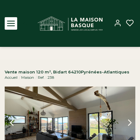
Acheter
Vente maison 120 m², Bidart 64210Pyrénées-Atlantiques
Accueil
Maison
Ref. : 238
Louer
Estimer
Biens vendus
Notre Agence