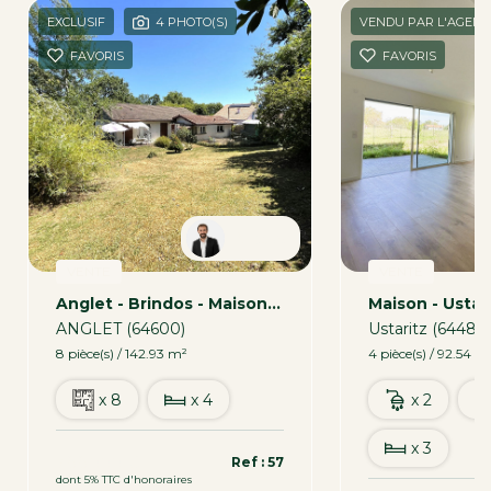
EXCLUSIF
4 PHOTO(S)
VENDU PAR L'AGENC
FAVORIS
FAVORIS
Nicolas
VENTE
VENTE
Anglet - Brindos - Maison De Plain-Pied Sur Un Beau Terrain
ANGLET (64600)
Ustaritz (64480
8 pièce(s) / 142.93 m²
4 pièce(s) / 92.54 m
x 8
x 4
x 2
x 3
788 000 €
Ref : 57
dont 5% TTC d'honoraires