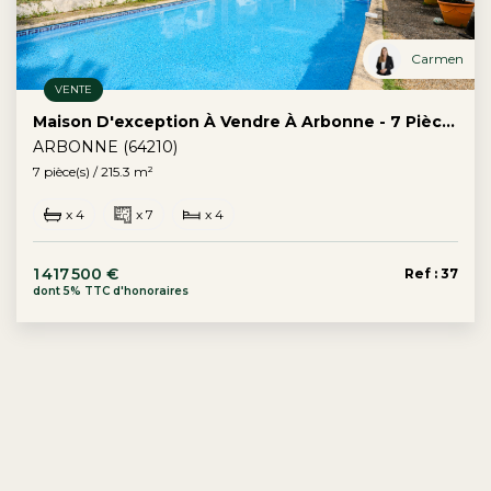
Carmen
VENTE
Maison D'exception À Vendre À Arbonne - 7 Pièces, Piscine, Double Garage
ARBONNE (64210)
7 pièce(s) / 215.3 m²
x 4
x 7
x 4
1 417 500 €
Ref : 37
dont 5% TTC d'honoraires