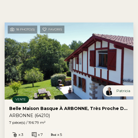
18 PHOTO(S)
FAVORIS
Patricia
VENTE
Belle Maison Basque À ARBONNE, Très Proche Du Golf D'Arcangues
ARBONNE (64210)
7 pièce(s) / 196.79 m²
x 3
x 7
x 5