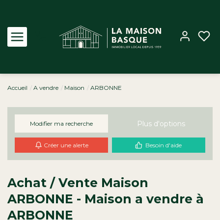
Accueil
A vendre
Maison
ARBONNE
Acheter
Louer
Plus d'options
Modifier ma recherche
Créer une alerte
Besoin d'aide
Estimer
Biens vendus
Achat / Vente Maison
ARBONNE - Maison a vendre à
Notre Agence
ARBONNE