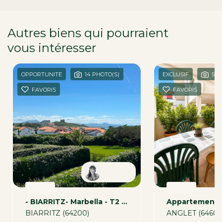
Autres biens qui pourraient
vous intéresser
dans la région
OPPORTUNITE
14 PHOTO(S)
EXCLUSIF
5 P
FAVORIS
FAVORIS
Tamara
VENTE
VENTE
- BIARRITZ- Marbella - T2 De 46 M2 Avec Garage
BIARRITZ (64200)
ANGLET (64600