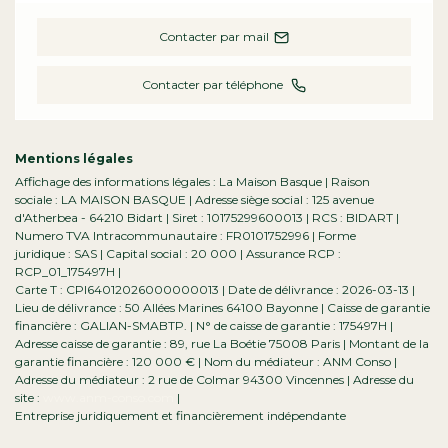
Contacter par mail
Contacter par téléphone
Mentions légales
Affichage des informations légales : La Maison Basque | Raison
sociale : LA MAISON BASQUE | Adresse siège social : 125 avenue
d'Atherbea - 64210 Bidart | Siret : 10175299600013 | RCS : BIDART |
Numero TVA Intracommunautaire : FR0101752996 | Forme
juridique : SAS | Capital social : 20 000 | Assurance RCP :
RCP_01_175497H |
Carte T : CPI64012026000000013 | Date de délivrance : 2026-03-13 |
Lieu de délivrance : 50 Allées Marines 64100 Bayonne | Caisse de garantie
financière : GALIAN-SMABTP. | N° de caisse de garantie : 175497H |
Adresse caisse de garantie : 89, rue La Boétie 75008 Paris | Montant de la
garantie financière : 120 000 € | Nom du médiateur : ANM Conso |
Adresse du médiateur : 2 rue de Colmar 94300 Vincennes | Adresse du
site :
www.anm-conso.com
|
Entreprise juridiquement et financièrement indépendante