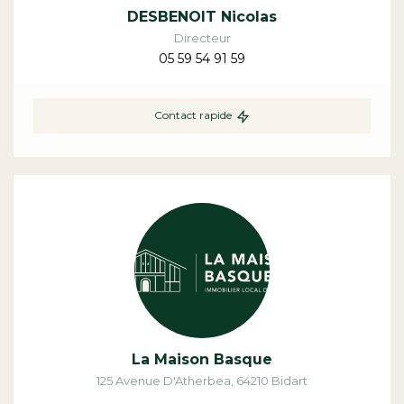
DESBENOIT Nicolas
Directeur
05 59 54 91 59
Contact rapide
La Maison Basque
125 Avenue D'Atherbea
,
64210
Bidart