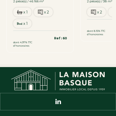
2 pièce(s) / 46.166 m²
2 pièce(s) / 38 m²
x 1
x 2
x 2
x 1
169 800 €
dont 8.15% TTC
d'honoraires
391 000 €
Ref : 60
dont 4.97% TTC
d'honoraires