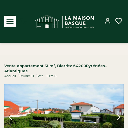
Acheter
Vente appartement 31 m², Biarritz 64200Pyrénées-
Atlantiques
Louer
Accueil
Studio T1
Ref. : 10896
Estimer
Biens vendus
Notre Agence