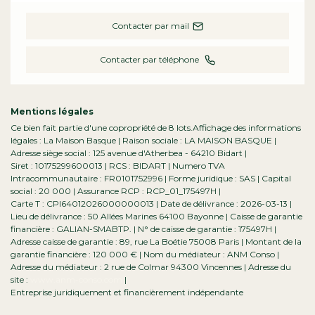
Contacter par mail
Contacter par téléphone
Mentions légales
Ce bien fait partie d'une copropriété de 8 lots.Affichage des informations
légales : La Maison Basque | Raison sociale : LA MAISON BASQUE |
Adresse siège social : 125 avenue d'Atherbea - 64210 Bidart |
Siret : 10175299600013 | RCS : BIDART | Numero TVA
Intracommunautaire : FR0101752996 | Forme juridique : SAS | Capital
social : 20 000 | Assurance RCP : RCP_01_175497H |
Carte T : CPI64012026000000013 | Date de délivrance : 2026-03-13 |
Lieu de délivrance : 50 Allées Marines 64100 Bayonne | Caisse de garantie
financière : GALIAN-SMABTP. | N° de caisse de garantie : 175497H |
Adresse caisse de garantie : 89, rue La Boétie 75008 Paris | Montant de la
garantie financière : 120 000 € | Nom du médiateur : ANM Conso |
Adresse du médiateur : 2 rue de Colmar 94300 Vincennes | Adresse du
site :
www.anm-conso.com
|
Entreprise juridiquement et financièrement indépendante