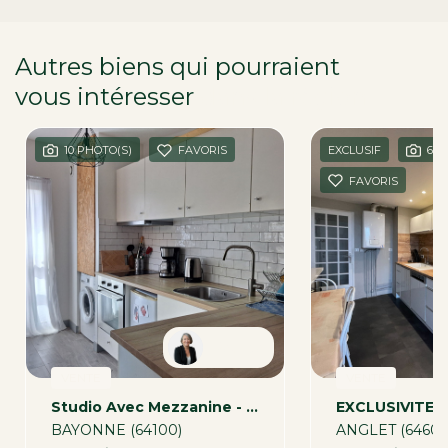
Autres biens qui pourraient
vous intéresser
dans la région
10 PHOTO(S)
FAVORIS
EXCLUSIF
6 P
FAVORIS
Patricia
VENTE
VENTE
Studio Avec Mezzanine - Bayonne 22.97 M2
BAYONNE (64100)
ANGLET (64600