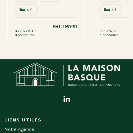
x 4
x 1
850 000 €
349 900 €
Ref : 1667-01
dont 6.38% TTC
dont 6% TTC
d'honoraires
d'honoraires
LIENS UTILES
Notre Agence