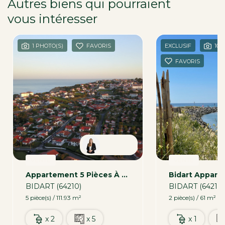
Autres biens qui pourraient
vous intéresser
dans la région
1 PHOTO(S)
FAVORIS
EXCLUSIF
10 
FAVORIS
Carmen
VENTE
VENTE
Appartement 5 Pièces À Vendre À Bidart - 111,93 M² Avec Terrasse Et Parking
BIDART (64210)
BIDART (64210)
5 pièce(s) / 111.93 m²
2 pièce(s) / 61 m²
x 2
x 5
x 1