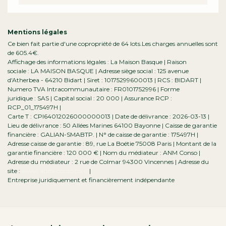
Mentions légales
Ce bien fait partie d'une copropriété de 64 lots.Les charges annuelles sont
de 605.4€.
Affichage des informations légales : La Maison Basque | Raison
sociale : LA MAISON BASQUE | Adresse siège social : 125 avenue
d'Atherbea - 64210 Bidart | Siret : 10175299600013 | RCS : BIDART |
Numero TVA Intracommunautaire : FR0101752996 | Forme
juridique : SAS | Capital social : 20 000 | Assurance RCP :
RCP_01_175497H |
Carte T : CPI64012026000000013 | Date de délivrance : 2026-03-13 |
Lieu de délivrance : 50 Allées Marines 64100 Bayonne | Caisse de garantie
financière : GALIAN-SMABTP. | N° de caisse de garantie : 175497H |
Adresse caisse de garantie : 89, rue La Boétie 75008 Paris | Montant de la
garantie financière : 120 000 € | Nom du médiateur : ANM Conso |
Adresse du médiateur : 2 rue de Colmar 94300 Vincennes | Adresse du
site :
www.anm-conso.com
|
Entreprise juridiquement et financièrement indépendante