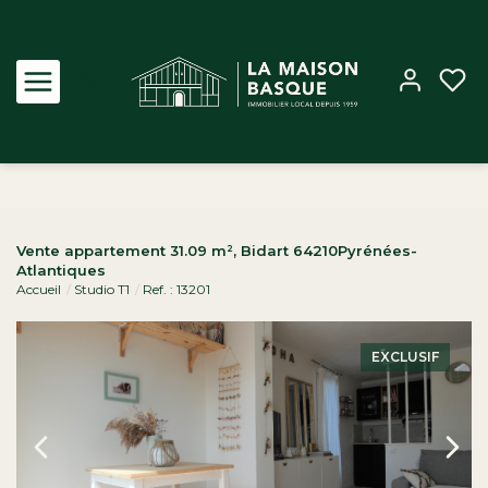
Acheter
Vente appartement 31.09 m², Bidart 64210Pyrénées-
Atlantiques
Louer
Accueil
Studio T1
Ref. : 13201
Estimer
EXCLUSIF
Biens vendus
Notre Agence