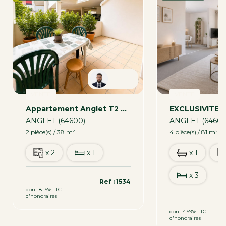
Robin
VENTE
VENTE
Appartement Anglet T2 Plus Parking 38 M2
ANGLET (64600)
ANGLET (64600
2 pièce(s) / 38 m²
4 pièce(s) / 81 m²
x 2
x 1
x 1
x 3
169 800 €
Ref : 1534
dont 8.15% TTC
d'honoraires
319 000 €
dont 4.59% TTC
d'honoraires