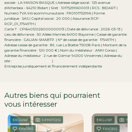
sociale : LA MAISON BASQUE | Adresse siège social : 125 avenue
d'Atherbea - 64210 Bidart | Siret : 10175299600013 | RCS : BIDART |
Numero TVA Intracommunautaire : FR0101752996 | Forme
juridique : SAS | Capital social : 20 000 | Assurance RCP :
RCP_01_175497H |
Carte T : CPI64012026000000013 | Date de délivrance : 2026-03-13 |
Lieu de délivrance : 50 Allées Marines 64100 Bayonne | Caisse de garantie
financière : GALIAN-SMABTP. | N° de caisse de garantie : 175497H |
Adresse caisse de garantie : 89, rue La Boétie 75008 Paris | Montant de la
garantie financière : 120 000 € | Nom du médiateur : ANM Conso |
Adresse du médiateur : 2 rue de Colmar 94300 Vincennes | Adresse du
site :
www.anm-conso.com
|
Entreprise juridiquement et financièrement indépendante
Autres biens qui pourraient
vous intéresser
dans la région
EXCLUSIF
5 PHOTO(S)
EXCLUSIF
7 P
FAVORIS
FAVORIS