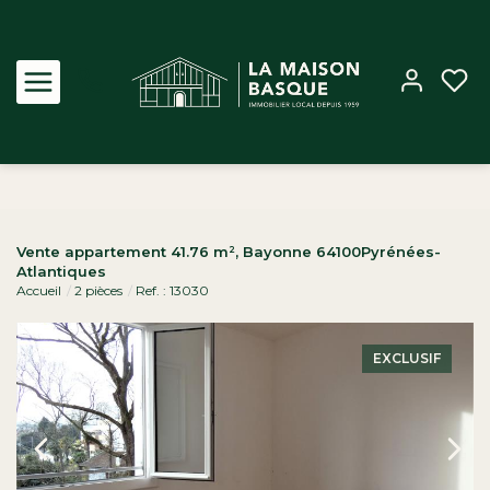
Acheter
Vente appartement 41.76 m², Bayonne 64100Pyrénées-
Atlantiques
Louer
Accueil
2 pièces
Ref. : 13030
Estimer
EXCLUSIF
Biens vendus
Notre Agence