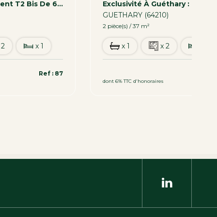
Bidart Appartement T2 Bis De 61 M2
GUETHARY (64210)
2 pièce(s) / 37 m²
 2
x 1
x 1
x 2
x 1
339 200 €
Ref : 87
Ref 
dont 6% TTC d'honoraires