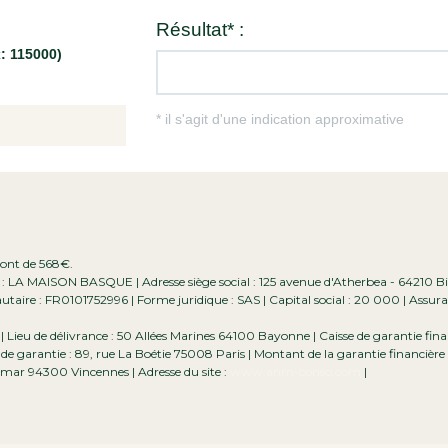
 sont de 568€.
e : LA MAISON BASQUE | Adresse siège social : 125 avenue d'Atherbea - 64210 Bi
ire : FR0101752996 | Forme juridique : SAS | Capital social : 20 000 | Assur
ieu de délivrance : 50 Allées Marines 64100 Bayonne | Caisse de garantie finan
de garantie : 89, rue La Boétie 75008 Paris | Montant de la garantie financière
mar 94300 Vincennes | Adresse du site :
www.anm-conso.com
|