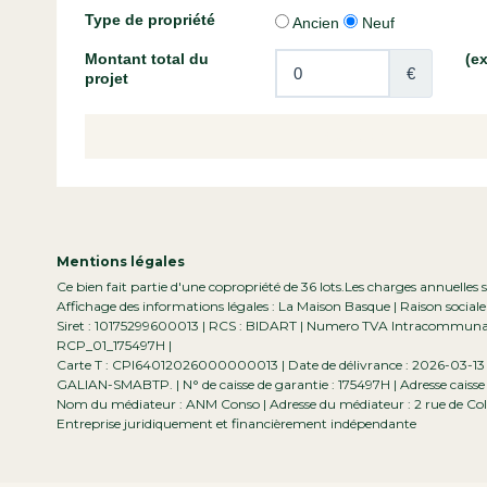
Mentions légales
Ce bien fait partie d'une copropriété de 36 lots.Les charges annuelles
Affichage des informations légales : La Maison Basque | Raison social
Siret : 10175299600013 | RCS : BIDART | Numero TVA Intracommunauta
RCP_01_175497H |
Carte T : CPI64012026000000013 | Date de délivrance : 2026-03-13 | L
GALIAN-SMABTP. | N° de caisse de garantie : 175497H | Adresse caisse 
Nom du médiateur : ANM Conso | Adresse du médiateur : 2 rue de Col
Entreprise juridiquement et financièrement indépendante