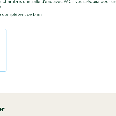
 chambre, une salle d'eau avec W.C il vous séduira pour u
.
e complètent ce bien.
er