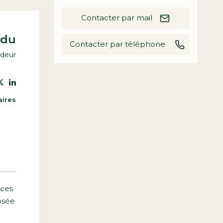
Contacter par mail
ndu
Contacter par téléphone
ndeur
aires
èces
posée