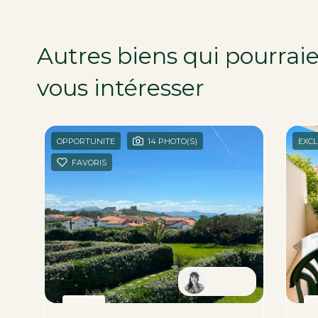
Autres biens qui pourrai
vous intéresser
dans la r
OPPORTUNITE
14 PHOTO(S)
EXCL
FAVORIS
en
Tamara
VENTE
V