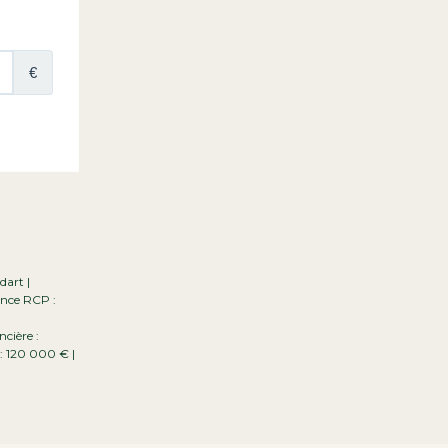
dart |
ance RCP :
cière :
 : 120 000 € |