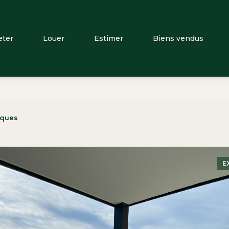
eter
Louer
Estimer
Biens vendus
iques
E