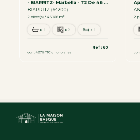
t - 111,93 M² Avec Terrasse Et Parking
- BIARRITZ- Marbella - T2 De 46 M2 Avec Garage
BIARRITZ (64200)
AN
2 pièce(s) / 46.166 m²
2 p
x 1
x 2
x 1
391 000 €
16
1
Ref : 60
dont 4.97% TTC d'honoraires
don