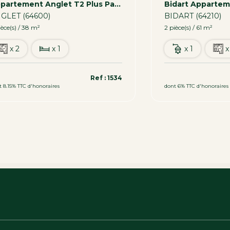
Appartement Anglet T2 Plus Parking 38 M2
GLET (64600)
BIDART (64210)
ièce(s) / 38 m²
2 pièce(s) / 61 m²
x 2
x 1
x 1
x
9 800 €
349 900 €
Ref : 1534
t 8.15% TTC d'honoraires
dont 6% TTC d'honoraires