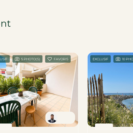
ent
égion
USIF
5 PHOTO(S)
FAVORIS
EXCLUSIF
10 PH
Robin
ENTE
VENTE