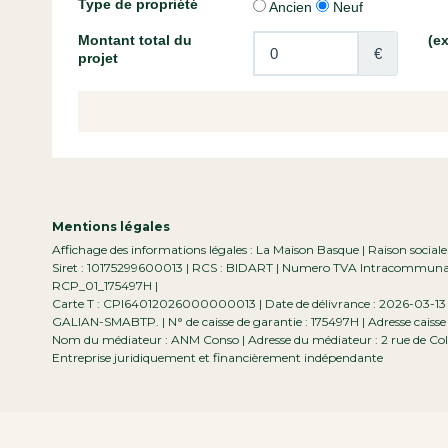
Mentions légales
Affichage des informations légales : La Maison Basque | Raison social
Siret : 10175299600013 | RCS : BIDART | Numero TVA Intracommunauta
RCP_01_175497H |
Carte T : CPI64012026000000013 | Date de délivrance : 2026-03-13 | L
GALIAN-SMABTP. | N° de caisse de garantie : 175497H | Adresse caisse 
Nom du médiateur : ANM Conso | Adresse du médiateur : 2 rue de Col
Entreprise juridiquement et financièrement indépendante