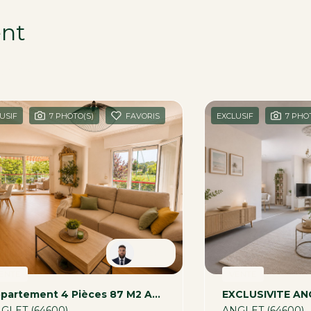
ent
égion
USIF
7 PHOTO(S)
FAVORIS
EXCLUSIF
7 PHO
Robin
ENTE
VENTE
Appartement 4 Pièces 87 M2 ANGLET ST JEAN
GLET (64600)
ANGLET (64600)