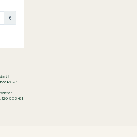
dart |
ance RCP :
cière :
 : 120 000 € |