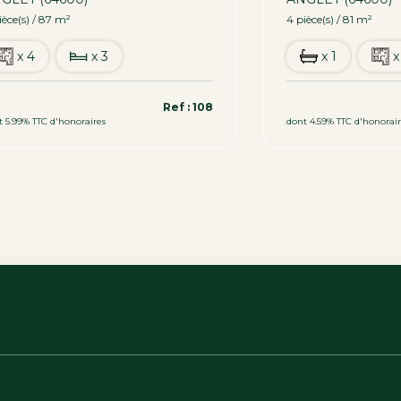
ièce(s) / 87 m²
4 pièce(s) / 81 m²
x 4
x 3
x 1
x
9 000 €
319 000 €
Ref : 108
t 5.99% TTC d'honoraires
dont 4.59% TTC d'honorair