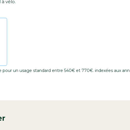
 à vélo.
e pour un usage standard entre 540€ et 770€. indexées aux an
er