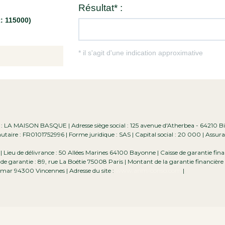
e : LA MAISON BASQUE | Adresse siège social : 125 avenue d'Atherbea - 64210 Bi
ire : FR0101752996 | Forme juridique : SAS | Capital social : 20 000 | Assur
ieu de délivrance : 50 Allées Marines 64100 Bayonne | Caisse de garantie finan
de garantie : 89, rue La Boétie 75008 Paris | Montant de la garantie financière
mar 94300 Vincennes | Adresse du site :
www.anm-conso.com
|