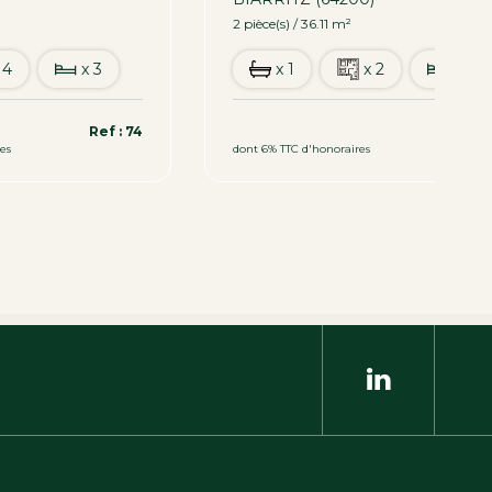
2 pièce(s) / 36.11 m²
 4
x 3
x 1
x 2
x 1
339 200 €
Ref : 74
Ref 
es
dont 6% TTC d'honoraires