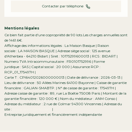
Contacter par téléphone
Mentions légales
Ce bien fait partie d'une copropriété de 90 lots.Les charges annuelles sont
de 1461.6€.
Affichage des informations légales : La Maison Basque | Raison
sociale : LA MAISON BASQUE | Adresse siège social : 125 avenue
d'Atherbea - 64210 Bidart | Siret : 10175299600013 | RCS : BIDART |
Numero TVA Intracommunautaire : FR0101752996 | Forme
juridique : SAS | Capital social : 20 000 | Assurance RCP :
RCP_01_175497H |
Carte T : CPI64012026000000013 | Date de délivrance : 2026-03-13 |
Lieu de délivrance : 50 Allées Marines 64100 Bayonne | Caisse de garantie
financière : GALIAN-SMABTP. | N° de caisse de garantie : 175497H |
Adresse caisse de garantie : 89, rue La Boétie 75008 Paris | Montant de la
garantie financière : 120 000 € | Nom du médiateur : ANM Conso |
Adresse du médiateur : 2 rue de Colmar 94300 Vincennes | Adresse du
site :
www.anm-conso.com
|
Entreprise juridiquement et financièrement indépendante