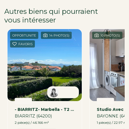
Autres biens qui pourraient
vous intéresser
dans la région
OPPORTUNITE
14 PHOTO(S)
10 PHOTO(S)
FAVORIS
Tamara
VENTE
VENTE
- BIARRITZ- Marbella - T2 De 46 M2 Avec Garage
BIARRITZ (64200)
BAYONNE (641
2 pièce(s) / 46.166 m²
1 pièce(s) / 22.97 m²