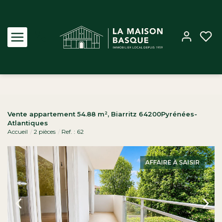
Acheter
Vente appartement 54.88 m², Biarritz 64200Pyrénées-
Atlantiques
Louer
Accueil
2 pièces
Ref. : 62
Estimer
AFFAIRE À SAISIR
Biens vendus
Notre Agence