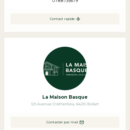
0788735679
Contact rapide
La Maison Basque
125 Avenue D'Atherbea
,
64210
Bidart
Contacter par mail