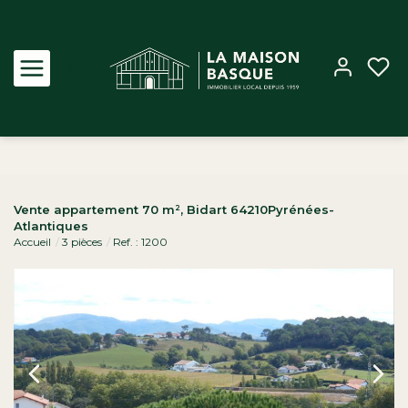
Acheter
Vente appartement 70 m², Bidart 64210Pyrénées-
Atlantiques
Louer
Accueil
3 pièces
Ref. : 1200
Estimer
Biens vendus
Notre Agence