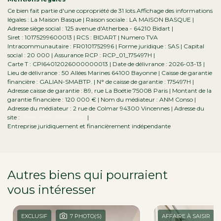
Ce bien fait partie d'une copropriété de 31 lots.Affichage des informations
légales : La Maison Basque | Raison sociale : LA MAISON BASQUE |
Adresse siège social : 125 avenue d'Atherbea - 64210 Bidart |
Siret : 10175299600013 | RCS : BIDART | Numero TVA
Intracommunautaire : FR0101752996 | Forme juridique : SAS | Capital
social : 20 000 | Assurance RCP : RCP_01_175497H |
Carte T : CPI64012026000000013 | Date de délivrance : 2026-03-13 |
Lieu de délivrance : 50 Allées Marines 64100 Bayonne | Caisse de garantie
financière : GALIAN-SMABTP. | N° de caisse de garantie : 175497H |
Adresse caisse de garantie : 89, rue La Boétie 75008 Paris | Montant de la
garantie financière : 120 000 € | Nom du médiateur : ANM Conso |
Adresse du médiateur : 2 rue de Colmar 94300 Vincennes | Adresse du
site :
www.anm-conso.com
|
Entreprise juridiquement et financièrement indépendante
Autres biens qui pourraient
vous intéresser
dans la région
EXCLUSIF
7 PHOTO(S)
AFFAIRE À SAISIR