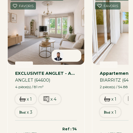
FAVORIS
FAVORIS
Robin
VENTE
VENTE
EXCLUSIVITE ANGLET - Appartement 4 Pièces
ANGLET (64600)
BIARRITZ (642
4 pièce(s) / 81 m²
2 pièce(s) / 54.88 m
x 1
x 4
x 1
x 3
x 1
319 000 €
340 000 €
Ref : 74