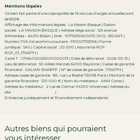
Mentions légales
Ce bien fait partie d'une copropriété de 16 lots.Les charges annuelles sont
de 852€.
Affichage des informations légales : La Maison Basque | Raison
sociale : LA MAISON BASQUE | Adresse siège social : 125 avenue
d'Atherbea - 64210 Bidart | Siret : 10175299600013 | RCS : BIDART |
Numero TVA Intracommunautaire : FR0101752996 | Forme
juridique : SAS | Capital social : 20 000 | Assurance RCP :
RCP_01_175497H |
Carte T : CPI64012026000000013 | Date de délivrance : 2026-03-13 |
Lieu de délivrance : 50 Allées Marines 64100 Bayonne | Caisse de garantie
financière : GALIAN-SMABTP. | N° de caisse de garantie : 175497H |
Adresse caisse de garantie : 89, rue La Boétie 75008 Paris | Montant de la
garantie financière : 120 000 € | Nom du médiateur : ANM Conso |
Adresse du médiateur : 2 rue de Colmar 94300 Vincennes | Adresse du
site :
www.anm-conso.com
|
Entreprise juridiquement et financièrement indépendante
Autres biens qui pourraient
vous intéresser
dans la région