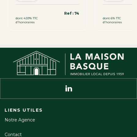
319 000 €
339 200 €
Ref : 74
dont 4.59% TTC
dont 6% TTC
d'honoraires
d'honoraires
LIENS UTILES
Notre Agence
Contact