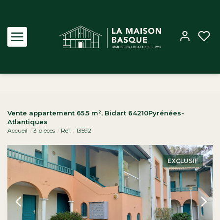
Acheter
Vente appartement 65.5 m², Bidart 64210Pyrénées-
Atlantiques
Louer
Accueil
3 pièces
Ref. : 13592
Estimer
EXCLUSIF
Biens vendus
Notre Agence