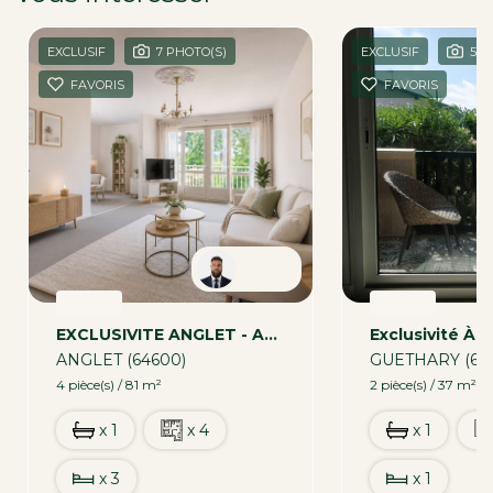
EXCLUSIF
7 PHOTO(S)
EXCLUSIF
5 P
FAVORIS
FAVORIS
Robin
VENTE
VENTE
EXCLUSIVITE ANGLET - Appartement 4 Pièces
ANGLET (64600)
GUETHARY (642
4 pièce(s) / 81 m²
2 pièce(s) / 37 m²
x 1
x 4
x 1
x 3
x 1