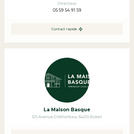
Directeur
05 59 54 91 59
Contact rapide
La Maison Basque
125 Avenue D'Atherbea
,
64210
Bidart