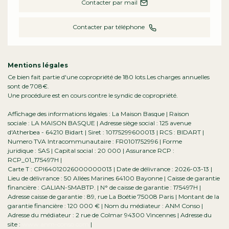
Contacter par mail
Contacter par téléphone
Mentions légales
Ce bien fait partie d'une copropriété de 180 lots.Les charges annuelles
sont de 708€.
Une procédure est en cours contre le syndic de copropriété.
Affichage des informations légales : La Maison Basque | Raison
sociale : LA MAISON BASQUE | Adresse siège social : 125 avenue
d'Atherbea - 64210 Bidart | Siret : 10175299600013 | RCS : BIDART |
Numero TVA Intracommunautaire : FR0101752996 | Forme
juridique : SAS | Capital social : 20 000 | Assurance RCP :
RCP_01_175497H |
Carte T : CPI64012026000000013 | Date de délivrance : 2026-03-13 |
Lieu de délivrance : 50 Allées Marines 64100 Bayonne | Caisse de garantie
financière : GALIAN-SMABTP. | N° de caisse de garantie : 175497H |
Adresse caisse de garantie : 89, rue La Boétie 75008 Paris | Montant de la
garantie financière : 120 000 € | Nom du médiateur : ANM Conso |
Adresse du médiateur : 2 rue de Colmar 94300 Vincennes | Adresse du
site :
www.anm-conso.com
|