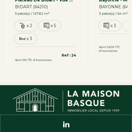
BIDART (64210)
BAYONNE (641
5 pièce(s) / 147.82 m²
3 pièce(s) / 64 m²
x 2
x 5
x 3
x 3
306 000 €
dont 5.52% TTC
d'honoraires
1 260 000 €
Ref : 24
dont 5% TTC d'honoraires