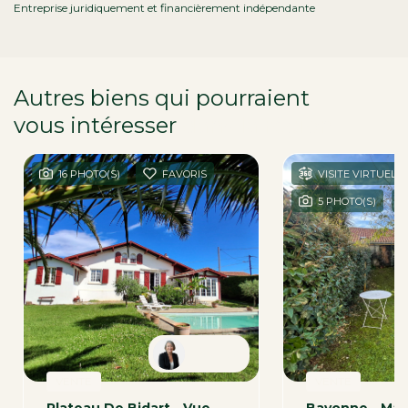
Entreprise juridiquement et financièrement indépendante
Autres biens qui pourraient
vous intéresser
dans la région
16 PHOTO(S)
FAVORIS
VISITE VIRTUELLE
5 PHOTO(S)
Patricia
VENTE
VENTE
Plateau De Bidart - Vue Montagnes