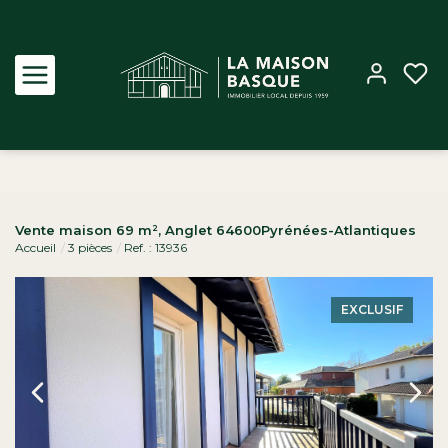
Acheter
Vente maison 69 m², Anglet 64600Pyrénées-Atlantiques
Accueil
3 pièces
Ref. : 13936
Louer
Estimer
EXCLUSIF
Biens vendus
Notre Agence