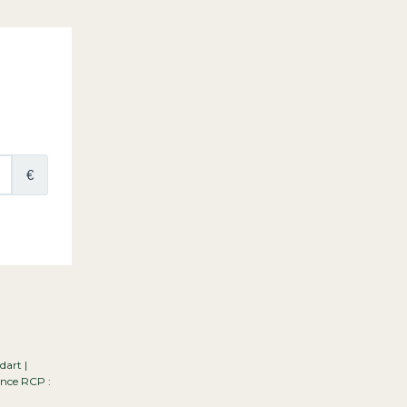
dart |
ance RCP :