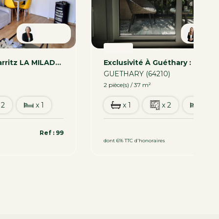
Patricia
Car
VENTE
Appartement Biarritz LA MILADY - 2 Pièces
)
GUETHARY (64210)
2 pièce(s) / 37 m²
 2
x 1
x 1
x 2
x 1
339 200 €
Ref : 99
Ref 
dont 6% TTC d'honoraires