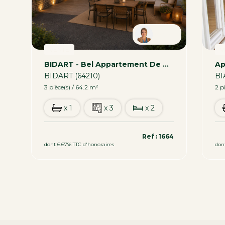
en
Sonia
VENTE
V
t - 111,93 M² Avec Terrasse Et Parking
BIDART - Bel Appartement De Type 3 Avec Grand Extérieur
BIDART (64210)
BI
3 pièce(s) / 64.2 m²
2 p
x 1
x 3
x 2
320 000 €
34
1
Ref : 1664
dont 6.67% TTC d'honoraires
don