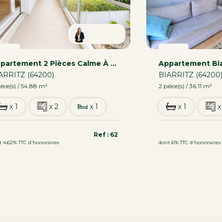
Carmen
ENTE
VENTE
Appartement 2 Pièces Calme À Vendre À Biarritz - Excellent État
ARRITZ (64200)
BIARRITZ (64200
ièce(s) / 54.88 m²
2 pièce(s) / 36.11 m²
x 1
x 2
x 1
x 1
x
0 000 €
339 200 €
Ref : 62
t 4.62% TTC d'honoraires
dont 6% TTC d'honoraires