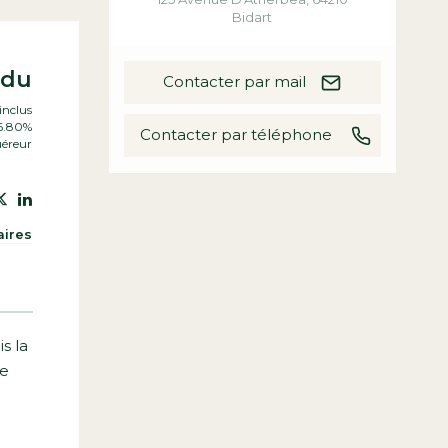
Bidart
ndu
Contacter par mail
inclus
 6.80%
Contacter par téléphone
uéreur
aires
s la
le