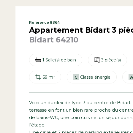
Référence 8364
Appartement Bidart 3 pièc
Bidart 64210
1 Salle(s) de bain
3 pièce(s)
69 m²
C
Classe énergie
A
Voici un duplex de type 3 au centre de Bidart. 
terrasse en font un bien rare proche du centr
de bains-WC, une coin cuisine, un séjour don
l'étage.
Une cave et 2 places de parking extérieures 