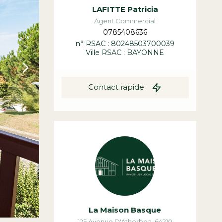
LAFITTE Patricia
Agent Commercial
0785408636
n° RSAC : 80248503700039
Ville RSAC : BAYONNE
Contact rapide
La Maison Basque
125 Avenue D'Atherbea
,
64210