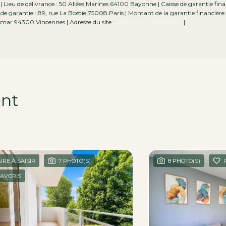
ieu de délivrance : 50 Allées Marines 64100 Bayonne | Caisse de garantie finan
de garantie : 89, rue La Boétie 75008 Paris | Montant de la garantie financière
mar 94300 Vincennes | Adresse du site :
www.anm-conso.com
|
ent
égion
IRE À SAISIR
7 PHOTO(S)
8 PHOTO(S)
AVORIS