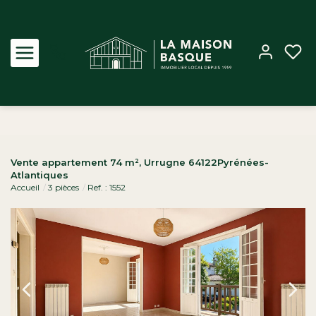
Acheter
Vente appartement 74 m², Urrugne 64122Pyrénées-
Atlantiques
Louer
Accueil
3 pièces
Ref. : 1552
Estimer
Biens vendus
Notre Agence