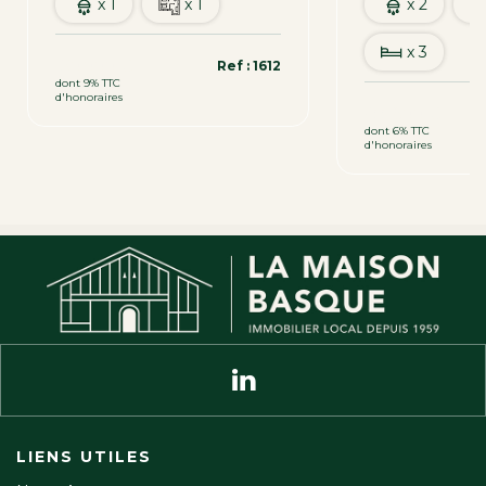
x 1
x 1
x 2
x 3
130 000 €
Ref : 1612
dont 9% TTC
d'honoraires
455 800 €
dont 6% TTC
d'honoraires
LIENS UTILES