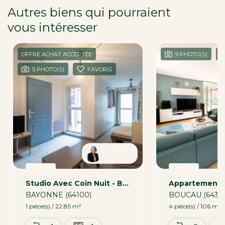
Autres biens qui pourraient
vous intéresser
dans la région
OFFRE ACHAT ACCEPTÉE
9 PHOTO(S)
5 PHOTO(S)
FAVORIS
Patricia
VENTE
VENTE
Studio Avec Coin Nuit - Bayonne 22.85 M2
BAYONNE (64100)
BOUCAU (6434
1 pièce(s) / 22.85 m²
4 pièce(s) / 106 m²