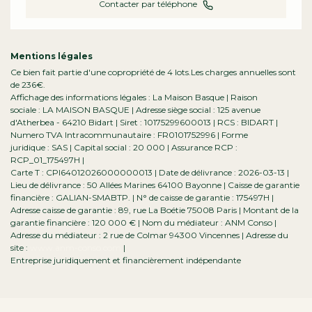
Contacter par téléphone
Mentions légales
Ce bien fait partie d'une copropriété de 4 lots.Les charges annuelles sont
de 236€.
Affichage des informations légales : La Maison Basque | Raison
sociale : LA MAISON BASQUE | Adresse siège social : 125 avenue
d'Atherbea - 64210 Bidart | Siret : 10175299600013 | RCS : BIDART |
Numero TVA Intracommunautaire : FR0101752996 | Forme
juridique : SAS | Capital social : 20 000 | Assurance RCP :
RCP_01_175497H |
Carte T : CPI64012026000000013 | Date de délivrance : 2026-03-13 |
Lieu de délivrance : 50 Allées Marines 64100 Bayonne | Caisse de garantie
financière : GALIAN-SMABTP. | N° de caisse de garantie : 175497H |
Adresse caisse de garantie : 89, rue La Boétie 75008 Paris | Montant de la
garantie financière : 120 000 € | Nom du médiateur : ANM Conso |
Adresse du médiateur : 2 rue de Colmar 94300 Vincennes | Adresse du
site :
www.anm-conso.com
|
Entreprise juridiquement et financièrement indépendante