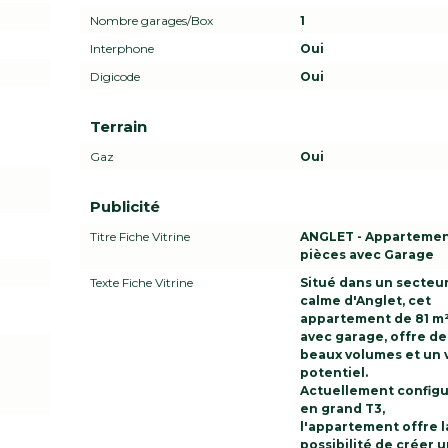
Nombre garages/Box
1
Interphone
Oui
Digicode
Oui
Terrain
Gaz
Oui
Publicité
Titre Fiche Vitrine
ANGLET - Appartemen
pièces avec Garage
Texte Fiche Vitrine
Situé dans un secteu
calme d'Anglet, cet
appartement de 81 m²
avec garage, offre de
beaux volumes et un v
potentiel.
Actuellement config
en grand T3,
l'appartement offre l
possibilité de créer 