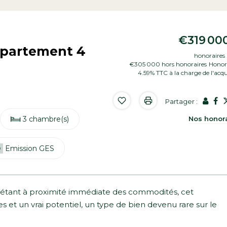
€319 00
ppartement 4
honoraires 
€305 000
hors honoraires
Honora
4.59% TTC à la charge de l'acq
Partager :
Nos honor
3 chambre(s)
D
Emission GES
n étant à proximité immédiate des commodités, cet
et un vrai potentiel, un type de bien devenu rare sur le