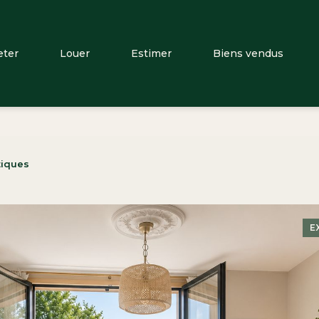
eter
Louer
Estimer
Biens vendus
tiques
E