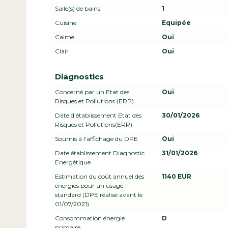
Salle(s) de bains
1
Cuisine
Equipée
Calme
Oui
Clair
Oui
Diagnostics
Concerné par un Etat des
Oui
Risques et Pollutions (ERP)
Date d'établissement Etat des
30/01/2026
Risques et Pollutions(ERP)
Soumis à l'affichage du DPE
Oui
Date établissement Diagnostic
31/01/2026
Energétique
Estimation du coût annuel des
1140 EUR
énergies pour un usage
standard (DPE réalisé avant le
01/07/2021)
Consommation énergie
D
primaire