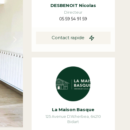
DESBENOIT Nicolas
Directeur
05 59 54 91 59
Contact rapide
La Maison Basque
125 Avenue D'Atherbea
,
64210
Bidart