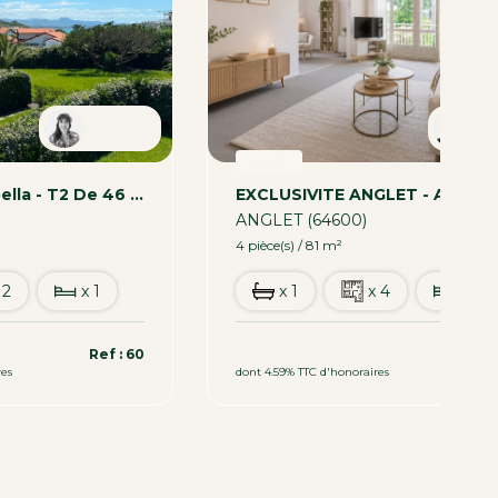
Tamara
R
VENTE
- BIARRITZ- Marbella - T2 De 46 M2 Avec Garage
)
ANGLET (64600)
4 pièce(s) / 81 m²
 2
x 1
x 1
x 4
x 3
319 000 €
Ref : 60
Ref 
res
dont 4.59% TTC d'honoraires