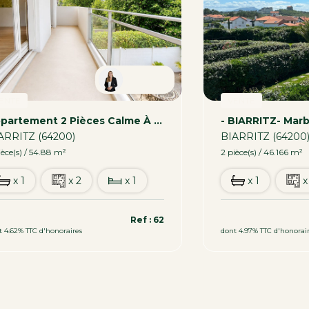
Carmen
ENTE
VENTE
Appartement 2 Pièces Calme À Vendre À Biarritz - Excellent État
ARRITZ (64200)
BIARRITZ (64200
ièce(s) / 54.88 m²
2 pièce(s) / 46.166 m²
x 1
x 2
x 1
x 1
x
0 000 €
391 000 €
Ref : 62
t 4.62% TTC d'honoraires
dont 4.97% TTC d'honorai