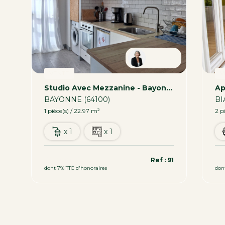
ia
Patricia
VENTE
V
Studio Avec Mezzanine - Bayonne 22.97 M2
BAYONNE (64100)
BI
1 pièce(s) / 22.97 m²
2 p
x 1
x 1
139 000 €
34
12
Ref : 91
dont 7% TTC d'honoraires
don