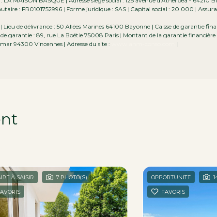
e : LA MAISON BASQUE | Adresse siège social : 125 avenue d'Atherbea - 64210 Bi
ire : FR0101752996 | Forme juridique : SAS | Capital social : 20 000 | Assur
ieu de délivrance : 50 Allées Marines 64100 Bayonne | Caisse de garantie finan
de garantie : 89, rue La Boétie 75008 Paris | Montant de la garantie financière
mar 94300 Vincennes | Adresse du site :
www.anm-conso.com
|
ent
égion
IRE À SAISIR
7 PHOTO(S)
OPPORTUNITE
1
AVORIS
FAVORIS