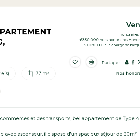
Ve
APPARTEMENT
honoraires 
G,
€330 000
hors honoraires
Honora
5.00% TTC à la charge de l'acq
Partager :
Nos honor
e(s)
77 m²
s commerces et des transports, bel appartement de Type 4
e avec ascenseur, il dispose d'un spacieux séjour de 30m²