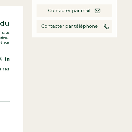
Contacter par mail
ndu
Contacter par téléphone
inclus
ires :
uéreur
aires