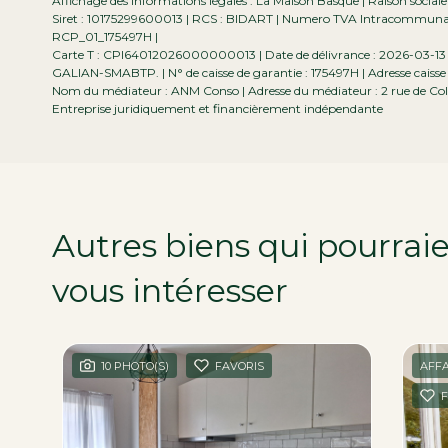
Affichage des informations légales : La Maison Basque | Raison social
Siret : 10175299600013 | RCS : BIDART | Numero TVA Intracommunauta
RCP_01_175497H |
Carte T : CPI64012026000000013 | Date de délivrance : 2026-03-13 | L
GALIAN-SMABTP. | N° de caisse de garantie : 175497H | Adresse caisse 
Nom du médiateur : ANM Conso | Adresse du médiateur : 2 rue de Col
Entreprise juridiquement et financièrement indépendante
Autres biens qui pourrai
vous intéresser
dans la r
10 PHOTO(S)
FAVORIS
AFFA
F