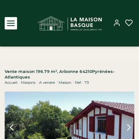
Acheter
Vente maison 196.79 m², Arbonne 64210Pyrénées-
Atlantiques
Louer
Accueil
Maisons
A vendre
Maison
Ref. : 73
Estimer
Biens vendus
Notre Agence