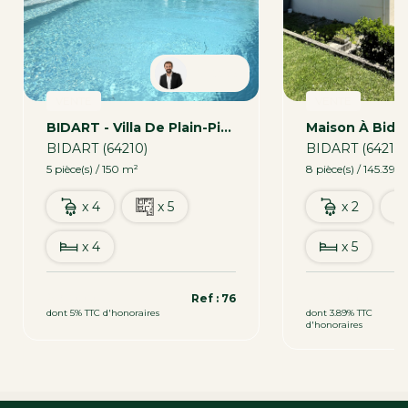
Nicolas
VENTE
VENTE
BIDART - Villa De Plain-Pied Avec Piscine
BIDART (64210)
BIDART (64210)
5 pièce(s) / 150 m²
8 pièce(s) / 145.39 
x 4
x 5
x 2
x 4
x 5
815 000 €
748 000 €
Ref : 76
dont 5% TTC d'honoraires
dont 3.89% TTC
d'honoraires