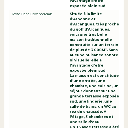
l'avantage d'être
exposée plein sud.
Texte Fiche Commerciale
Située à la limite
d'Arbonne et
d'Arcangues, très proche
du golf d'Arcangues,
voici une très belle
maison traditionnelle
construite sur un terrain
de plus de 3 000M². Sans
aucune nuisance sonore
ni visuelle, elle a
l'avantage d'être
exposée plein sud.
La maison est constituée
d'une entrée, une
chambre, une cuisine, un
séjour donnant sur une
grande terrasse exposée
sud, une lingerie, une
salle de bains, un WC au
rez de chaussée. A
l'étage, 3 chambres et
une salle d'eau.
Un T3 avec terrasse a été