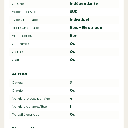
Cuisine
Indépendante
Exposition Séjour
SUD
Type Chauffage
Individuel
Mode Chauffage
Bois + Electrique
Etat intérieur
Bon
Cheminée
Oui
Calme
Oui
Clair
Oui
Autres
Cave(s)
3
Grenier
Oui
Nombre places parking
4
Nombre garages/Box
1
Portail électrique
Oui