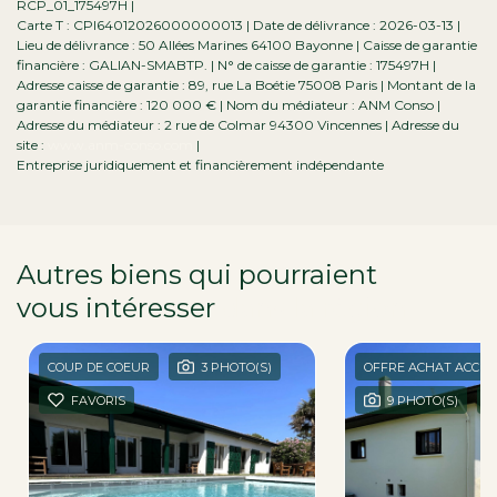
RCP_01_175497H |
Carte T : CPI64012026000000013 | Date de délivrance : 2026-03-13 |
Lieu de délivrance : 50 Allées Marines 64100 Bayonne | Caisse de garantie
financière : GALIAN-SMABTP. | N° de caisse de garantie : 175497H |
Adresse caisse de garantie : 89, rue La Boétie 75008 Paris | Montant de la
garantie financière : 120 000 € | Nom du médiateur : ANM Conso |
Adresse du médiateur : 2 rue de Colmar 94300 Vincennes | Adresse du
site :
www.anm-conso.com
|
Entreprise juridiquement et financièrement indépendante
Autres biens qui pourraient
vous intéresser
dans la région
COUP DE COEUR
3 PHOTO(S)
OFFRE ACHAT ACCEP
FAVORIS
9 PHOTO(S)