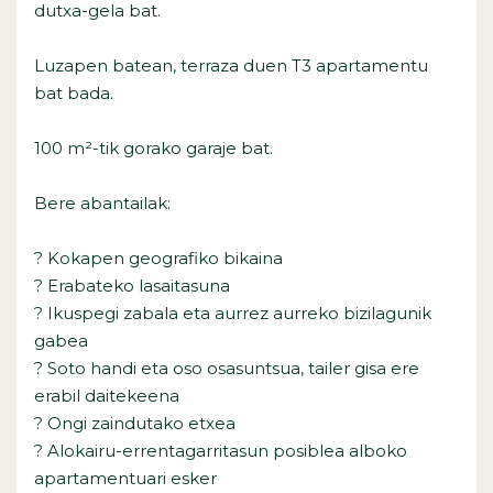
dutxa-gela bat.
Luzapen batean, terraza duen T3 apartamentu
bat bada.
100 m²-tik gorako garaje bat.
Bere abantailak:
? Kokapen geografiko bikaina
? Erabateko lasaitasuna
? Ikuspegi zabala eta aurrez aurreko bizilagunik
gabea
? Soto handi eta oso osasuntsua, tailer gisa ere
erabil daitekeena
? Ongi zaindutako etxea
? Alokairu-errentagarritasun posiblea alboko
apartamentuari esker