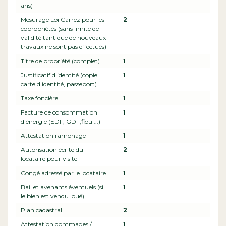
ans)
Mesurage Loi Carrez pour les
2
copropriétés (sans limite de
validité tant que de nouveaux
travaux ne sont pas effectués)
Titre de propriété (complet)
1
Justificatif d'identité (copie
1
carte d'identité, passeport)
Taxe foncière
1
Facture de consommation
1
d'énergie (EDF, GDF,fioul...)
Attestation ramonage
1
Autorisation écrite du
2
locataire pour visite
Congé adressé par le locataire
1
Bail et avenants éventuels (si
1
le bien est vendu loué)
Plan cadastral
2
Attestation dommages /
1