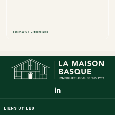
Box Anglet
ANGLET (64600)
13 m²
40 000 €
Ref : 52
dont 9.29% TTC d'honoraires
LIENS UTILES