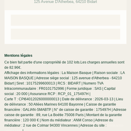
125 Avenue D'Atherbea
,
64210
Bidart
Contacter par mail
Contacter par téléphone
Mentions légales
Ce bien fait partie d'une copropriété de 102 lots.Les charges annuelles sont
de 82.96€.
Affichage des informations légales : La Maison Basque | Raison sociale : LA
MAISON BASQUE | Adresse siège social : 125 avenue d'Atherbea - 64210
Bidart | Siret : 10175299600013 | RCS : BIDART | Numero TVA
Intracommunautaire : FR0101752996 | Forme juridique : SAS | Capital
social : 20 000 | Assurance RCP : RCP_01_175497H |
Carte T : CPI64012026000000013 | Date de délivrance : 2026-03-13 | Lieu
de délivrance : 50 Allées Marines 64100 Bayonne | Caisse de garantie
financière : GALIAN-SMABTP. | N° de caisse de garantie : 175497H | Adresse
caisse de garantie : 89, rue La Boétie 75008 Paris | Montant de la garantie
financière : 120 000 € | Nom du médiateur : ANM Conso | Adresse du
médiateur : 2 rue de Colmar 94300 Vincennes | Adresse du site :
www.anm-
conso.com
|