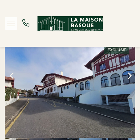
Vente parking / box 12.65 m², Bidart 64210Pyrénées-Atlantiques
Accueil
Parking / Box
Ref. : 1146
EXCLUSIF
Acheter
Louer
Estimer
Biens vendus
Notre Agence