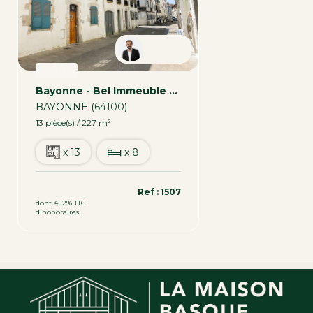
Nicolas
VENTE
Bayonne - Bel Immeuble De Rapport - 8 Appartements
BAYONNE (64100)
13 pièce(s) / 227 m²
x 13
x 8
885 000 €
Ref : 1507
dont 4.12% TTC
d'honoraires