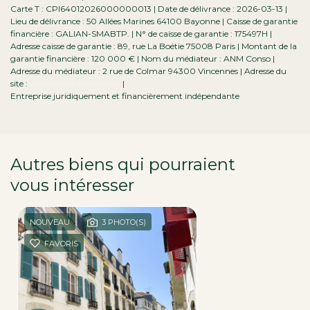
Carte T : CPI64012026000000013 | Date de délivrance : 2026-03-13 |
Lieu de délivrance : 50 Allées Marines 64100 Bayonne | Caisse de garantie
financière : GALIAN-SMABTP. | N° de caisse de garantie : 175497H |
Adresse caisse de garantie : 89, rue La Boétie 75008 Paris | Montant de la
garantie financière : 120 000 € | Nom du médiateur : ANM Conso |
Adresse du médiateur : 2 rue de Colmar 94300 Vincennes | Adresse du
site :
www.anm-conso.com
|
Entreprise juridiquement et financièrement indépendante
Autres biens qui pourraient
vous intéresser
dans la région
NOUVEAU
3 PHOTO(S)
FAVORIS