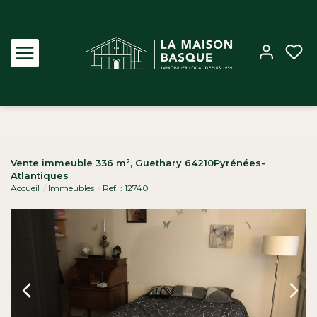
Acheter
Vente immeuble 336 m², Guethary 64210Pyrénées-
Atlantiques
Louer
Accueil
Immeubles
Ref. : 12740
Estimer
Biens vendus
Notre Agence