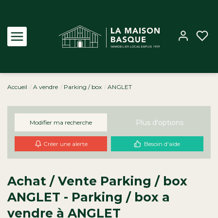
Accueil
A vendre
Parking / box
ANGLET
Acheter
Louer
Plus d'options
Modifier ma recherche
Créer une alerte
Besoin d'aide
Estimer
Biens vendus
Achat / Vente Parking / box
ANGLET - Parking / box a
Notre Agence
vendre à ANGLET