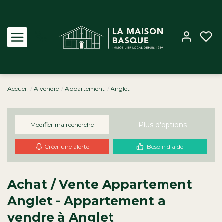
Accueil
A vendre
Appartement
Anglet
Acheter
Louer
Plus d'options
Modifier ma recherche
Créer une alerte
Besoin d'aide
Estimer
Biens vendus
Achat / Vente Appartement
Anglet - Appartement a
Notre Agence
vendre à Anglet