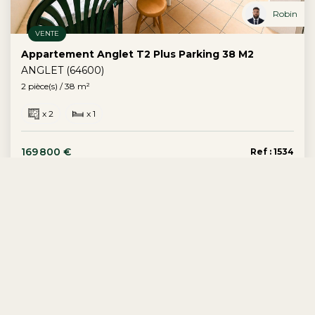
Robin
VENTE
Appartement Anglet T2 Plus Parking 38 M2
ANGLET (64600)
2 pièce(s) / 38 m²
x 2
x 1
169 800 €
Ref : 1534
dont 8.15% TTC d'honoraires