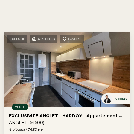
EXCLUSIF
6 PHOTO(S)
FAVORIS
Nicolas
VENTE
EXCLUSIVITE ANGLET - HARDOY - Appartement De Type 4 Avec Garage
ANGLET (64600)
4 pièce(s) / 76.33 m²