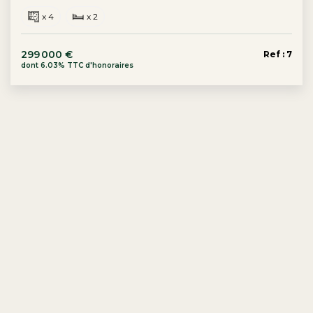
x 4
x 2
299 000 €
Ref : 7
dont 6.03% TTC d'honoraires