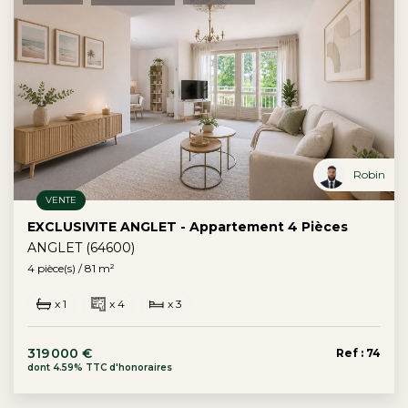
Robin
VENTE
EXCLUSIVITE ANGLET - Appartement 4 Pièces
ANGLET (64600)
4 pièce(s) / 81 m²
x 1
x 4
x 3
319 000 €
Ref : 74
dont 4.59% TTC d'honoraires