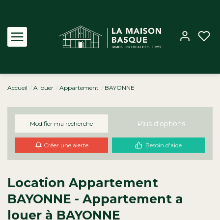
Accueil
A louer
Appartement
BAYONNE
Acheter
Louer
Plus d'options
Modifier ma recherche
Créer une alerte
Besoin d'aide
Estimer
Biens vendus
Location Appartement
BAYONNE - Appartement a
Notre Agence
louer à BAYONNE