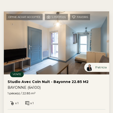
OFFRE ACHAT ACCEPTÉE
5 PHOTO(S)
FAVORIS
Patricia
VENTE
Studio Avec Coin Nuit - Bayonne 22.85 M2
BAYONNE (64100)
1 pièce(s) / 22.85 m²
x 1
x 1