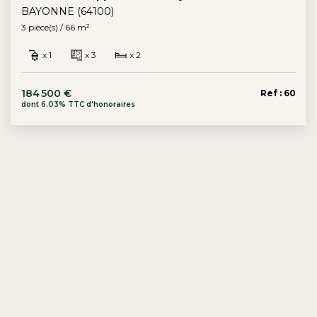
BAYONNE (64100)
3 pièce(s) / 66 m²
x 1
x 3
x 2
184 500 €
Ref : 60
dont 6.03% TTC d'honoraires