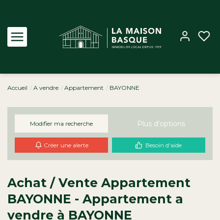
Accueil
A vendre
Appartement
BAYONNE
Acheter
Louer
Plus d'options
Modifier ma recherche
Créer une alerte
Besoin d'aide
Estimer
Biens vendus
Achat / Vente Appartement
BAYONNE - Appartement a
Notre Agence
vendre à BAYONNE