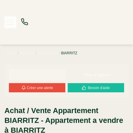
Accueil
A vendre
Appartement
BIARRITZ
Acheter
Louer
Plus d'options
Modifier ma recherche
Créer une alerte
Besoin d'aide
Estimer
Biens vendus
Achat / Vente Appartement
BIARRITZ - Appartement a vendre
Notre Agence
à BIARRITZ