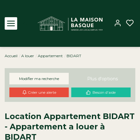
Accueil
A louer
Appartement
BIDART
Acheter
Louer
Plus d'options
Modifier ma recherche
Créer une alerte
Besoin d'aide
Estimer
Biens vendus
Location Appartement BIDART
- Appartement a louer à
Notre Agence
BIDART